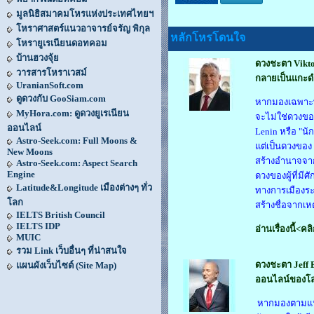
มูลนิธิสมาคมโหรแห่งประเทศไทยฯ
โหราศาสตร์แนวอาจารย์จรัญ พิกุล
หลักโหรโดนใจ
โหรายูเรเนียนดอทคอม
บ้านฮวงจุ้ย
ดวงชะตา Viktor
วารสารโหราเวสม์
กลายเป็นแกะ
UranianSoft.com
ดูดวงกับ GooSiam.com
หากมองเฉพาะพื
MyHora.com: ดูดวงยูเรเนียน
จะไม่ใช่ดวงของ
ออนไลน์
Lenin หรือ "น
Astro-Seek.com: Full Moons &
แต่เป็นดวงของ 
New Moons
สร้างอำนาจจาก
Astro-Seek.com: Aspect Search
Engine
ดวงของผู้ที่มี
Latitude&Longitude เมืองต่างๆ ทั่ว
ทางการเมืองระย
โลก
สร้างชื่อจากเห
IELTS British Council
IELTS IDP
อ่านเรื่องนี้<คล
MUIC
รวม Link เว็บอื่นๆ ที่น่าสนใจ
ดวงชะตา Jeff B
แผนผังเว็บไซต์ (Site Map)
ออนไลน์ของโ
หากมองตามแนว