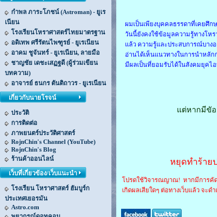
กำพล ภาระโภชน์ (Astroman) - ยูเร
เนียน
ผมเป็นเพียงบุคคลธรรดาที่เคยศึก
โรงเรียนโหราศาสตร์ไทยมาตรฐาน
วันนี้ยังคงใช้ข้อมูลความรู้ทาง
อดิเทพ ศรีรัตนไพฑูรย์ - ยูเรเนียน
แล้ว ความรู้และประสบการณ์บางอย่า
อาคม ชูจันทร์ - ยูเรเนียน, ลายมือ
อ่านได้เห็นแนวทางในการนำหลักก
ชาญชัย เดชะเสฏฐดี (ผู้ร่วมเขียน
มีผลเป็นที่ยอมรับได้ในสังคมยุคไอ
บทความ)
อาจารย์ ธนกร ตันติถาวร - ยูเรเนียน
เกี่ยวกับนายโรจน์
แต่หากมีขั
ประวัติ
การติดต่อ
ภาพยนตร์ประวัติศาสตร์
RojnChin's Channel (YouTube)
RojnChin's Blog
ร้านค้าออนไลน์
หยุดทำร้าย
เว็บที่เกี่ยวข้อง/เว็บแนะนำ
โปรดใช้วิจารณญาณ! หากมีการคัดล
โรงเรียน โหราศาสตร์ ฮัมบูร์ก
เกิดผลเสียใดๆ ต่อทางเว็บแล้ว จะด
ประเทศเยอรมัน
Astro.com
พยากรณ์ดอทคอม