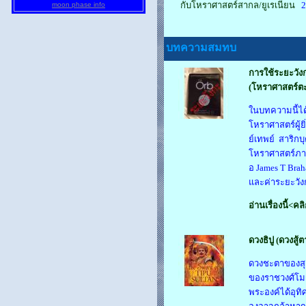
กับโหราศาสตร์สากล/ยูเรเนียน
20
moon phase info
บทความสมทบ
การใช้ระยะวั
(โหราศาสตร์ต
ในบทความนี้ได
โหราศาสตร์ผู้ย
ย์เทพย์ สาริกบ
โหราศาสตร์ภาร
อ James T Brah
และค่าระยะวังก
อ่านเรื่องนี้<คล
ดวงธิปู (ดวงสู้
ดวงชะตาของสุลต
ของราชวงศ์โมกุ
พระองค์ได้อุทิ