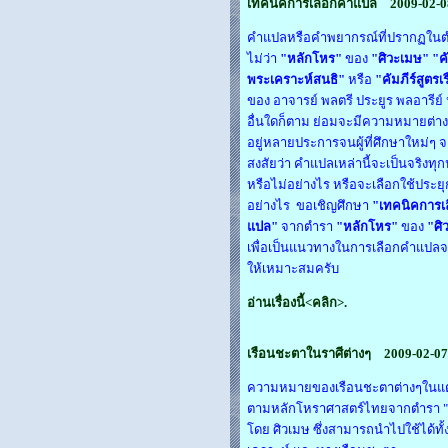
เทคนิคการเลือกคำแปล
2009-02-0
คำแปลหรือคำพยากรณ์ที่ปรากฏในต
ไม่ว่า
"หลักโหร"
ของ
"ศิวะเมษ"
"คั
พระเคราะห์สนธิ"
หรือ
"คัมภีร์สูตร
ของ อาจารย์ พลตรี ประยูร พลอารีย์
อื่นใดก็ตาม ย่อมจะมีความหมายต่
อยู่หลายประการจนผู้ที่ศึกษาใหม่ๆ จะ
สงสัยว่า คำแปลเหล่านี้จะเป็นจริงทุ
หรือไม่อย่างไร หรือจะเลือกใช้ประยุก
อย่างไร ขอเชิญศึกษา
"เทคนิคการเ
แปล"
จากตำรา
"หลักโหร"
ของ
"ศิ
เพื่อเป็นแนวทางในการเลือกคำแปล
ให้เหมาะสมครับ
อ่านเรื่องนี้<คลิก>.
เรือนชะตาในราศีต่างๆ
2009-02-07
ความหมายของเรือนชะตาต่างๆในแต
ตามหลักโหราศาสตร์ไทยจากตำรา "
โดย ศิวเมษ ซึ่งสามารถนำไปใช้ได้ทั