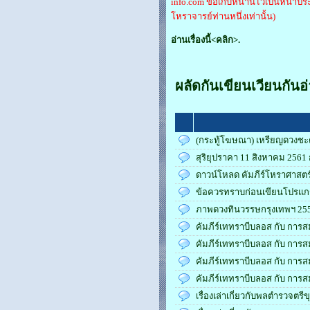
info.com ขอเก็บหน้านี้ไว้เป็นหน้าปร
โหราจารย์ท่านหนึ่งเท่านั้น)
อ่านเรื่องนี้<คลิก>.
ผลัดกันเขียนเวียนกันอ
(กระทู้โฆษณา) เหรียญดวงชะต
สุริยุปราคา 11 สิงหาคม 256
ดาวน์โหลด คัมภีร์โหราศาสตร์
ข้อควรทราบก่อนเขียนโปรแกร
ภาพดวงทินวรรษกรุงเทพฯ 25
คัมภีร์เททราบีบลอส กับ การ
คัมภีร์เททราบีบลอส กับ การ
คัมภีร์เททราบีบลอส กับ การ
คัมภีร์เททราบีบลอส กับ การ
เรื่องเล่าเกี่ยวกับพลตำรวจตรี