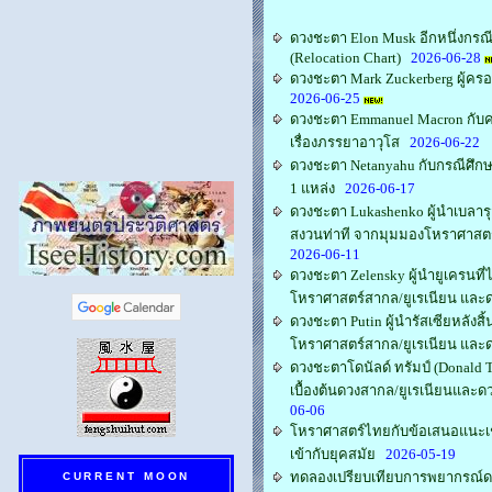
ดวงชะตา Elon Musk อีกหนึ่งกรณีศ
(Relocation Chart)
2026-06-28
ดวงชะตา Mark Zuckerberg ผู้ครอ
2026-06-25
ดวงชะตา Emmanuel Macron กับ
เรื่องภรรยาอาวุโส
2026-06-22
ดวงชะตา Netanyahu กับกรณีศึกษา
1 แหล่ง
2026-06-17
ดวงชะตา Lukashenko ผู้นำเบลารุ
สงวนท่าที จากมุมมองโหราศาสตร
2026-06-11
ดวงชะตา Zelensky ผู้นำยูเครนที
โหราศาสตร์สากล/ยูเรเนียน และ
ดวงชะตา Putin ผู้นำรัสเซียหลังส
โหราศาสตร์สากล/ยูเรเนียน และ
ดวงชะตาโดนัลด์ ทรัมป์ (Donald T
เบื้องต้นดวงสากล/ยูเรเนียนและ
06-06
โหราศาสตร์ไทยกับข้อเสนอแนะเชิ
เข้ากับยุคสมัย
2026-05-19
ทดลองเปรียบเทียบการพยากรณ์
CURRENT MOON