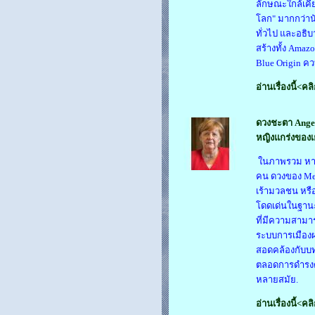
ลักษณะใกล้เคี
โลก
"
มากกว่าน
ทั่วไป และอธิ
สร้างทั้ง
Amazo
Blue Origin
ควบ
อ่านเรื่องนี้<คล
ดวงชะตา Angel
หญิงแกร่งของ
ในภาพรวม หาก
คน ดวงของ
Me
เร้ามวลชน หร
โดดเด่นในฐาน
ที่มีความสาม
ระบบการเมืองผ่
สอดคล้องกับบท
ตลอดการดำรงต
หลายสมัย.
อ่านเรื่องนี้<คล