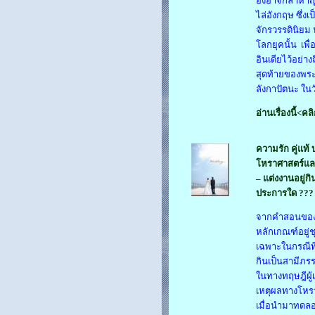
องอาจกล้าหาญ 
ไล่อังกฤษ ซึ่
จักรวรรดินิยม
โลกยุคนั้น เพ
อินเดียไว้อย่า
สุดท้ายของพระ
ลังกาปัตนะ ในว
อ่านเรื่องนี้<คล
ความรัก คู่แท้ 
โหราศาสตร์แล
– แต่งงานอยู่กิ
ประการใด ???
จากคำสอนของอา
หลักเกณฑ์อยู่ช
เฉพาะในกรณีที่
กินเป็นสามีภรร
ในทางทฤษฎีผู้เ
เหตุผลทางโหร
เมื่อนำมาทดลอ