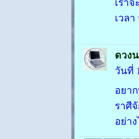
เราจะ
เวลา 
ดวงน
วันที
อยากท
ราศีจ
อย่าง