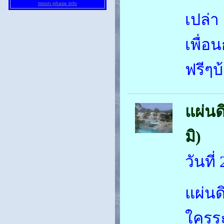
moon phase info
เปล่า
เพื่อ
ฟรีๆบ
แผ่นด
มิ)
วันที
แผ่นด
ใครร