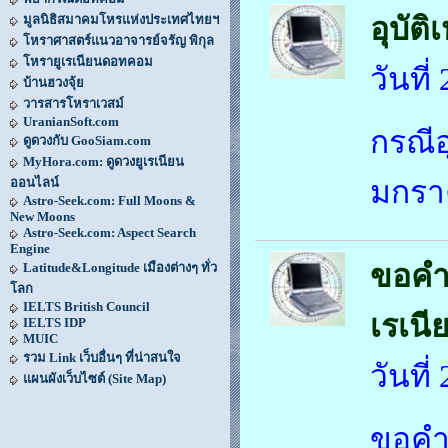
มูลนิธิสมาคมโหรแห่งประเทศไทยฯ
อุบัต
โหราศาสตร์แนวอาจารย์จรัญ พิกุล
โหรายูเรเนียนดอทคอม
วันที
บ้านฮวงจุ้ย
วารสารโหราเวสม์
UranianSoft.com
กรณีอุ
ดูดวงกับ GooSiam.com
MyHora.com: ดูดวงยูเรเนียน
ออนไลน์
มกรา
Astro-Seek.com: Full Moons &
New Moons
Astro-Seek.com: Aspect Search
Engine
ขอคำ
Latitude&Longitude เมืองต่างๆ ทั่ว
โลก
IELTS British Council
เรเนี
IELTS IDP
MUIC
รวม Link เว็บอื่นๆ ที่น่าสนใจ
วันที
แผนผังเว็บไซต์ (Site Map)
ขอคำ