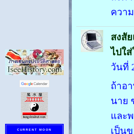
ความค
สงสัย
ไปใส
วันที
ถ้าอา
นาย 
และพฤ
เป็นข
CURRENT MOON