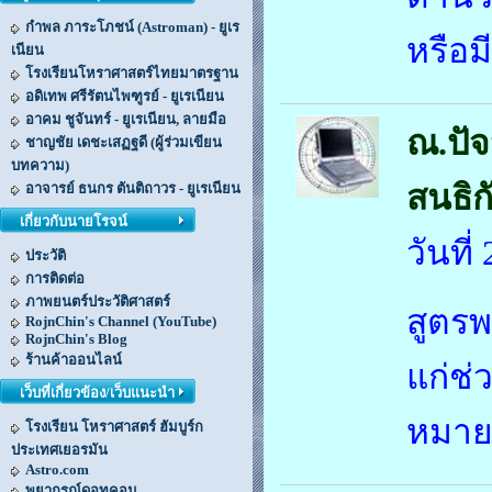
กำพล ภาระโภชน์ (Astroman) - ยูเร
หรือม
เนียน
โรงเรียนโหราศาสตร์ไทยมาตรฐาน
อดิเทพ ศรีรัตนไพฑูรย์ - ยูเรเนียน
อาคม ชูจันทร์ - ยูเรเนียน, ลายมือ
ณ.ปัจ
ชาญชัย เดชะเสฏฐดี (ผู้ร่วมเขียน
บทความ)
สนธิก
อาจารย์ ธนกร ตันติถาวร - ยูเรเนียน
เกี่ยวกับนายโรจน์
วันที
ประวัติ
การติดต่อ
ภาพยนตร์ประวัติศาสตร์
สูตรพร
RojnChin's Channel (YouTube)
RojnChin's Blog
ร้านค้าออนไลน์
แก่ช่
เว็บที่เกี่ยวข้อง/เว็บแนะนำ
หมาย
โรงเรียน โหราศาสตร์ ฮัมบูร์ก
ประเทศเยอรมัน
Astro.com
พยากรณ์ดอทคอม