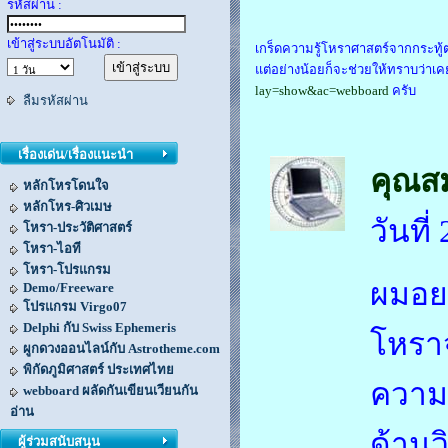
รหัสผ่าน :
เข้าสู่ระบบอัตโนมัติ :
เกร็ดความรู้โหราศาสตร์จากกระทู้ต
แต่อย่างน้อยก็จะช่วยให้ทราบว่าเค
lay=show&ac=webboard
ครับ
ลืมรหัสผ่าน
เรื่องเด่น/เรื่องแนะนำ
คุณส
หลักโหรโดนใจ
หลักโหร-ศิวเมษ
วันที
โหรา-ประวัติศาสตร์
โหรา-ไอที
โหรา-โปรแกรม
ผมอยา
Demo/Freeware
โปรแกรม Virgo07
Delphi กับ Swiss Ephemeris
โหราจ
ผูกดวงออนไลน์กับ Astrotheme.com
พิกัดภูมิศาสตร์ ประเทศไทย
ความร
webboard ผลัดกันเขียนเวียนกัน
อ่าน
ด้าน
ผู้ร่วมสนับสนุน