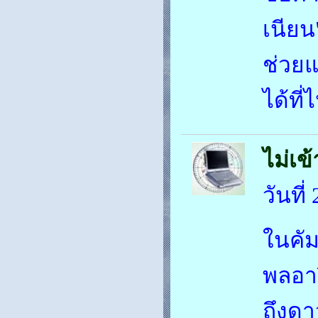
เนียน
ช่วยแ
ได้ที่
ไม่เ
วันที
ในคัม
พลอารี
ถึงดา