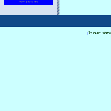
moon phase info
|
โหรา-ประวัติศาส