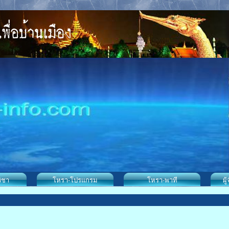
ิชา
โหรา-โปรแกรม
โหรา-พาที
ผู