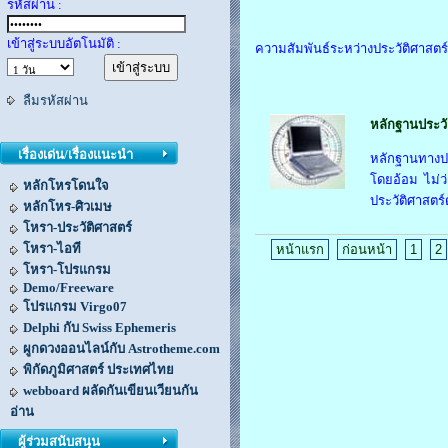
รหัสผ่าน :
เข้าสู่ระบบอัตโนมัติ :
ความสัมพันธ์ระหว่างประวัติศาสตร
ลืมรหัสผ่าน
หลักฐานประวั
เรื่องเด่น/เรื่องแนะนำ
หลักฐานทางประ
โดยอ้อม ไม่ว่
หลักโหรโดนใจ
ประวัติศาสตร์
หลักโหร-ศิวเมษ
โหรา-ประวัติศาสตร์
โหรา-ไอที
หน้าแรก
ก่อนหน้า
1
2
โหรา-โปรแกรม
Demo/Freeware
โปรแกรม Virgo07
Delphi กับ Swiss Ephemeris
ผูกดวงออนไลน์กับ Astrotheme.com
พิกัดภูมิศาสตร์ ประเทศไทย
webboard ผลัดกันเขียนเวียนกัน
อ่าน
ผู้ร่วมสนับสนุน