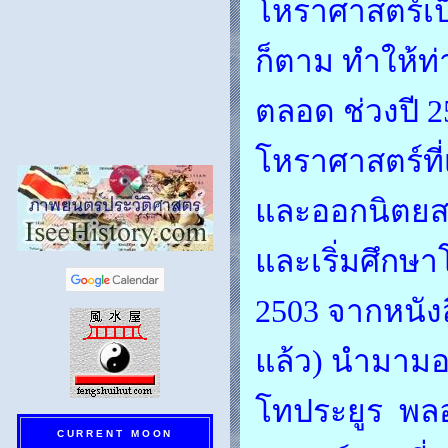
โหราศาสตร์เป
ก็ตาม ทำให้ท
ตลอด ช่วงปี 2
โหราศาสตร์ที
และออกนิตยสา
และเริ่มศึกษา
2503 จากหนังสื
แล้ว) นำมามอบ
โทประยูร พลอา
CURRENT MOON