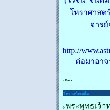
(โรจน์ จินตม
โหราศาสตร์ 
จารย์
http://www.ast
ต่อมาอาจา
« Back
โหรา-เบ็ดเตล็ด
พระพุทธเจ้า