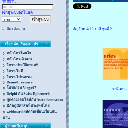
รหัสผ่าน :
เข้าสู่ระบบอัตโนมัติ :
ลืมรหัสผ่าน
สัญลักษณ์ 12 ราศี ชุดที่ 2
เรื่องเด่น/เรื่องแนะนำ
หลักโหรโดนใจ
หลักโหร-ศิวเมษ
โหรา-ประวัติศาสตร์
โหรา-ไอที
โหรา-โปรแกรม
Demo/Freeware
โปรแกรม Virgo07
ราศีเมษ - 
Delphi กับ Swiss Ephemeris
ผูกดวงออนไลน์กับ Astrotheme.com
พิกัดภูมิศาสตร์ ประเทศไทย
webboard ผลัดกันเขียนเวียนกัน
อ่าน
ผู้ร่วมสนับสนุน