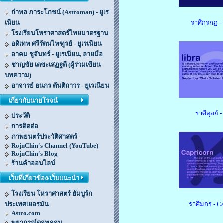
กำพล ภาระโภชน์ (Astroman) - ยูเร
เนียน
ราศีกรกฎ -
โรงเรียนโหราศาสตร์ไทยมาตรฐาน
อดิเทพ ศรีรัตนไพฑูรย์ - ยูเรเนียน
อาคม ชูจันทร์ - ยูเรเนียน, ลายมือ
ชาญชัย เดชะเสฏฐดี (ผู้ร่วมเขียน
บทความ)
อาจารย์ ธนกร ตันติถาวร - ยูเรเนียน
เกี่ยวกับนายโรจน์
ราศีตุลย์ -
ประวัติ
การติดต่อ
ภาพยนตร์ประวัติศาสตร์
RojnChin's Channel (YouTube)
RojnChin's Blog
ร้านค้าออนไลน์
เว็บที่เกี่ยวข้อง/เว็บแนะนำ
โรงเรียน โหราศาสตร์ ฮัมบูร์ก
ประเทศเยอรมัน
ราศีมกร - C
Astro.com
พยากรณ์ดอทคอม