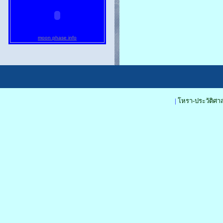
moon phase info
|
โหรา-ประวัติศาส