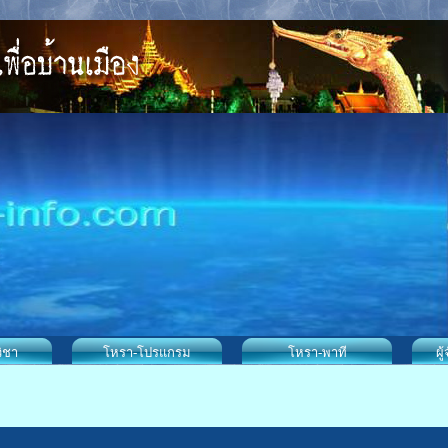
ิชา
โหรา-โปรแกรม
โหรา-พาที
ผู