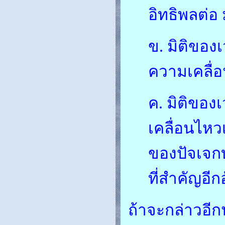
อิทธิพลต่อ 
ข. มิติขอ
ความเคลื่
ค. มิติขอ
เคลื่อนไห
ของปัจเจกบุ
ที่สำคัญอีก
ถ้าจะกล่าวอีก