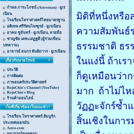
กำพล ภาระโภชน์ (Astroman) - ยูเร
มิติที่หนึ่งหร
เนียน
โรงเรียนโหราศาสตร์ไทยมาตรฐาน
อดิเทพ ศรีรัตนไพฑูรย์ - ยูเรเนียน
ความสัมพันธ์
อาคม ชูจันทร์ - ยูเรเนียน, ลายมือ
ชาญชัย เดชะเสฏฐดี (ผู้ร่วมเขียน
ธรรมชาติ ธรรม
บทความ)
อาจารย์ ธนกร ตันติถาวร - ยูเรเนียน
ในแง่นี้ ถ้าเ
เกี่ยวกับนายโรจน์
ประวัติ
ก็ดูเหมือนว่า
การติดต่อ
ภาพยนตร์ประวัติศาสตร์
RojnChin's Channel (YouTube)
มาก ถ้าไม่ไห
RojnChin's Blog
ร้านค้าออนไลน์
วัฏฏะจักร์ซ้ำแ
เว็บที่เกี่ยวข้อง/เว็บแนะนำ
โรงเรียน โหราศาสตร์ ฮัมบูร์ก
สิ้นเชิงในการ
ประเทศเยอรมัน
Astro.com
พยากรณ์ดอทคอม