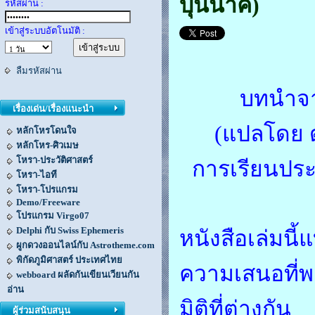
บุนนาค)
รหัสผ่าน :
เข้าสู่ระบบอัตโนมัติ :
ลืมรหัสผ่าน
บทนำจาก
เรื่องเด่น/เรื่องแนะนำ
(แปลโดย 
หลักโหรโดนใจ
หลักโหร-ศิวเมษ
โหรา-ประวัติศาสตร์
การเรียนประ
โหรา-ไอที
โหรา-โปรแกรม
Demo/Freeware
โปรแกรม Virgo07
Delphi กับ Swiss Ephemeris
หนังสือเล่มนี
ผูกดวงออนไลน์กับ Astrotheme.com
พิกัดภูมิศาสตร์ ประเทศไทย
ความเสนอที่พ
webboard ผลัดกันเขียนเวียนกัน
อ่าน
มิติที่ต่างกัน
ผู้ร่วมสนับสนุน