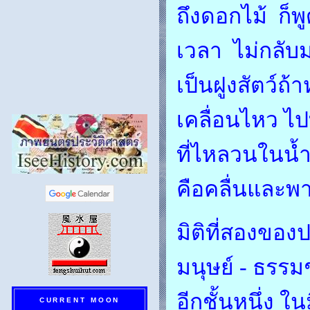
ถึงดอกไม้ ก็
เวลา ไม่กลับม
เป็นฝูงสัตว์ถ้า
เคลื่อนไหว ไปท
ที่ไหลวนในน้
คือคลื่นและพา
มิติที่สองของ
มนุษย์ - ธรรมช
อีกชั้นหนึ่ง ใน
CURRENT MOON