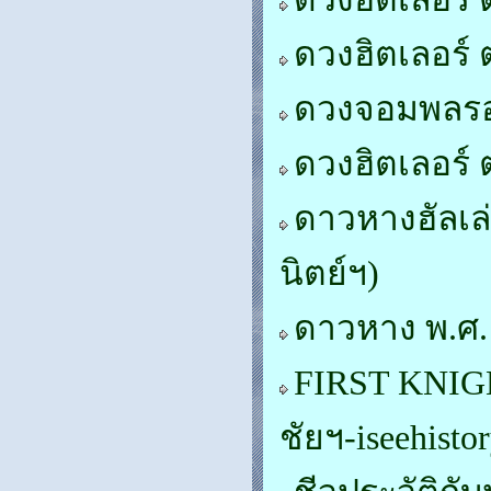
ดวงฮิตเลอร์ 
ดวงจอมพลรอ
ดวงฮิตเลอร์
ดาวหางฮัลเล
นิตย์ฯ)
ดาวหาง พ.ศ. 
FIRST KNIGH
ชัยฯ-iseehisto