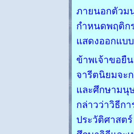
ภายนอกตัวมนุ
กำหนดพฤติกรร
แสดงออกแบบห
ข้าพเจ้าขอยืนย
จารีตนิยมจะกล
และศึกษามนุษย
กล่าวว่าวิธีก
ประวัติศาสตร