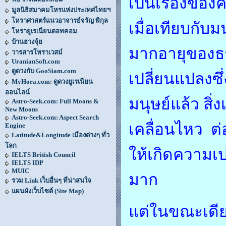
เป็นเรื่องของ
มูลนิธิสมาคมโหรแห่งประเทศไทยฯ
โหราศาสตร์แนวอาจารย์จรัญ พิกุล
เมื่อเทียบกับม
โหรายูเรเนียนดอทคอม
บ้านฮวงจุ้ย
มากอายุของธ
วารสารโหราเวสม์
UranianSoft.com
ดูดวงกับ GooSiam.com
เปลี่ยนแปลงซ
MyHora.com: ดูดวงยูเรเนียน
ออนไลน์
มนุษย์แล้ว สิ่ง
Astro-Seek.com: Full Moons &
New Moons
Astro-Seek.com: Aspect Search
เคลื่อนไหว ต
Engine
Latitude&Longitude เมืองต่างๆ ทั่ว
โลก
ให้เกิดความเป
IELTS British Council
IELTS IDP
MUIC
มาก
รวม Link เว็บอื่นๆ ที่น่าสนใจ
แผนผังเว็บไซต์ (Site Map)
แต่ในขณะเดีย