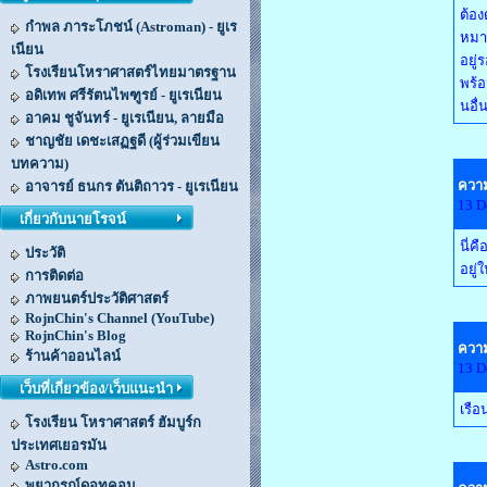
ต้อง
กำพล ภาระโภชน์ (Astroman) - ยูเร
หมาย
เนียน
อยู่
โรงเรียนโหราศาสตร์ไทยมาตรฐาน
พร้อ
อดิเทพ ศรีรัตนไพฑูรย์ - ยูเรเนียน
นอื่
อาคม ชูจันทร์ - ยูเรเนียน, ลายมือ
ชาญชัย เดชะเสฏฐดี (ผู้ร่วมเขียน
บทความ)
ความ
อาจารย์ ธนกร ตันติถาวร - ยูเรเนียน
13 D
เกี่ยวกับนายโรจน์
นี่ค
ประวัติ
อยู่
การติดต่อ
ภาพยนตร์ประวัติศาสตร์
RojnChin's Channel (YouTube)
RojnChin's Blog
ความ
ร้านค้าออนไลน์
13 D
เว็บที่เกี่ยวข้อง/เว็บแนะนำ
เรือ
โรงเรียน โหราศาสตร์ ฮัมบูร์ก
ประเทศเยอรมัน
Astro.com
พยากรณ์ดอทคอม