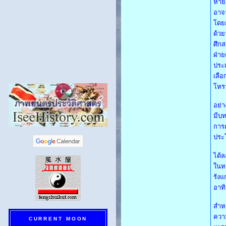
หายใ
อาจา
โดยก
ด้วย
ศึกส
ฝ่าย
ประเ
เลือ
โหร
อย่า
มีบท
การค
ประ
ได้ล
ในหน
รังแ
อาทิ
สำหร
ความ
CURRENT MOON