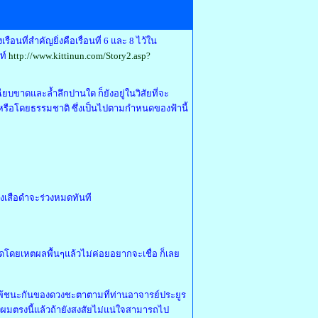
ที่สำคัญยิ่งคือเรื่อนที่ 6 และ 8 ไว้ใน
ท์
http://www.kittinun.com/Story2.asp?
ียบขาดและล้ำลึกปานใด ก็ยังอยู่ในวิสัยที่จะ
หรือโดยธรรมชาติ ซึ่งเป็นไปตามกำหนดของฟ้านี้
ของเสือดำจะร่วงหมดทันที
ิดโดยเหตผลพื้นๆแล้วไม่ค่อยอยากจะเชื่อ ก็เลย
ารแพ้ชนะกันของดวงชะตาตามที่ท่านอาจารย์ประยูร
งผมตรงนี้แล้วถ้ายังสงสัยไม่แน่ใจสามารถไป