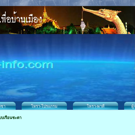
ิชา
โหรา-โปรแกรม
โหรา-พาที
ผู
บบเรือนชะตา