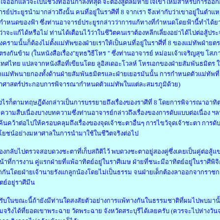
จออกแล้วจะเป็นช่วงที่อ่อนกำลังที่สุด จะต้องสูดลมหายใจเข้าใหม่สำหรับการออกก
รย์ประยูรนำมากล่าวถึงนั้น คนที่อยู่ในราศีที่ 8 จากเรา จึงเท่ากับว่าเขาอยู่ในตำแหน่
ำหนดของฟ้า ซึ่งท่านอาจารย์ประยูรกล่าวว่าการแก้ทางที่กำหนดโดยฟ้านี้ทำได้
ว่าจะแก้ได้หรือไม่ ท่านได้เตือนไว้ว่าในชีวิตคนเราต้องหลีกเลี่ยงอย่าได้ไปต่อสู้ปร
งครามนั้นก็ต้องไม่ตั้งแม่ทัพของฝ่ายเราให้เป็นคนที่อยู่ในราศี่ที่ 8 ของแม่ทัพฝ่ายตรง
ตรงกันข้าม (ในหนังสือเรื่อง"ยุทธวิธีโหร " ซึ่งท่านอาจารย์ หม่อมเจ้าเจริญสุข 
ทศไทย แปลจากหนังสือที่เขียนโดย ลูอิสเดอะโวลห์ โหรเอกของฝ่ายสัมพันธมิตร ใน
กแม่ทัพนายกองทั้งด้านฝ่ายสัมพันธมิตรและฝ่ายเยอรมันนั้น การกำหนดตัวแม่ทัพที่จ
าศาสตร์ประกอบการพิจารณากำหนดตัวแม่ทัพในแต่ละสมรภูมิด้วย)
งไรก็ตามทฤษฎีดังกล่าวเป็นการบรรยายถึงเรื่องของราศีที่ 8 โดยการพิจารณาอาทิต
ความสืบเนื่องบางบทความซึ่งท่านอาจารย์กล่าวถึงเรื่องของการดับแบบต่อเนื่อง ฯลฯ
้นคว้าต่อไปให้ครอบคลุมถึงเรื่องของจุดเจ้าชะตาอื่นๆ การไขว้จุดเจ้าชะตา การดับ
โยชน์อย่างมหาศาลในการนำมาใช้ในชีวิตจริงต่อไป
องกลับไปตรวจสอบดวงชะตาที่เก็บสถิติไว้ พบดวงชะตาอยู่สองคู่ซึ่งเคยเป็นคู่ต่อสู้แ
้าที่การงาน คู่แรกฝ่ายที่แพ้อาทิตย์อยู่ในราศีเมษ ฝ่ายที่ชนะมีอาทิตย์อยู่ในราศีพิจิ
กกันโดยฝ่ายเจ้านายรังแกลูกน้องโดยไม่เป็นธรรม จนฝ่ายเด็กต้องลาออกจากราชการไ
ตย์อยู่ราศีมีน
ับในขณะนี้ถ้ายังมีท่านใดสงสัยตัวอย่างการแพ้ทางกันในธรรมชาติที่ผมไปพบมานั
จริงได้ที่ยอดเขาพระฉาย วัดพระฉาย จังหวัดสระบุรีได้เลยครับ (ควรจะไปห่างวั