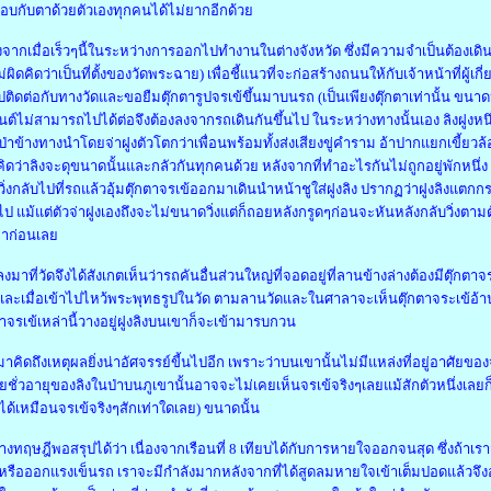
บกับตาด้วยตัวเองทุกคนได้ไม่ยากอีกด้วย
องจากเมื่อเร็วๆนี้ในระหว่างการออกไปทำงานในต่างจังหวัด ซึ่งมีความจำเป็นต้องเด
่ผิดคิดว่าเป็นที่ตั้งของวัดพระฉาย) เพื่อชี้แนวที่จะก่อสร้างถนนให้กับเจ้าหน้าที่ผู้เ
ติดต่อกับทางวัดและขอยืมตุ๊กตารูปจรเข้ขึ้นมาบนรถ (เป็นเพียงตุ๊กตาเท่านั้น ขน
ต์ไม่สามารถไปได้ต่อจึงต้องลงจากรถเดินกันขึ้นไป ในระหว่างทางนั้นเอง ลิงฝูงหนึ่ง
่าข้างทางนำโดยจ่าฝูงตัวโตกว่าเพื่อนพร้อมทั้งส่งเสียงขู่คำราม อ้าปากแยกเขี้
ิดว่าลิงจะดุขนาดนั้นและกลัวกันทุกคนด้วย หลังจากที่ทำอะไรกันไม่ถูกอยู่พักหนึ่ง ฝ
วิ่งกลับไปที่รถแล้วอุ้มตุ๊กตาจรเข้ออกมาเดินนำหน้าชูใส่ฝูงลิง ปรากฏว่าฝูงลิงแตกกร
ป แม้แต่ตัวจ่าฝูงเองถึงจะไม่ขนาดวิ่งแต่ก็ถอยหลังกรูดๆก่อนจะหันหลังกลับวิ่งตามตั
าก่อนเลย
อลงมาที่วัดจึงได้สังเกตเห็นว่ารถคันอื่นส่วนใหญ่ที่จอดอยู่ที่ลานข้างล่างต้องมีต
และเมื่อเข้าไปไหว้พระพุทธรูปในวัด ตามลานวัดและในศาลาจะเห็นตุ๊กตาจระเข้อ้าป
ตาจรเข้เหล่านี้วางอยู่ฝูงลิงบนเขาก็จะเข้ามารบกวน
อมาคิดถึงเหตุผลยิ่งน่าอัศจรรย์ขี้นไปอีก เพราะว่าบนเขานั้นไม่มีแหล่งที่อยู่อาศัยของจ
ชั่วอายุของลิงในป่าบนภูเขานั้นอาจจะไม่เคยเห็นจรเข้จริงๆเลยแม้สักตัวหนึ่งเลยก็ได
่ได้เหมือนจรเข้จริงๆสักเท่าใดเลย) ขนาดนั้น
งทฤษฎีพอสรุปได้ว่า เนื่องจากเรือนที่ 8 เทียบได้กับการหายใจออกจนสุด ซึ่งถ้าเรา
รือออกแรงเข็นรถ เราจะมีกำลังมากหลังจากที่ได้สูดลมหายใจเข้าเต็มปอดแล้วจึ