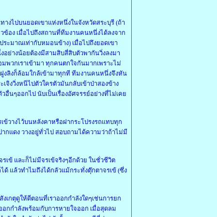
ินทางไปบนยอดเขาแห่งหนึ่งในจังหวัดสระบุรี (ถ้า
กี่ยวข้อง เมื่อไปถึงสถานที่ทีมงานคนหนึ่งได้ลงจาก
าดประมาณเท่ากับหมอนข้าง) เมื่อไปถึงยอดเขา
อย่างน้อยต้องมีสามสิบสี่สิบตัวพากันวิ่งลงมา
ยวล้อมพวกเราเข้ามา ทุกคนตกใจกันมากเพราะไม่
ูงลิงก็ล้อมใกล้เข้ามาทุกที ทีมงานคนหนึ่งจึงหัน
ะเจิงวิ่งหนีไปตัวใครตัวมันกลับเข้าป่าสองข้าง
วอื่นๆออกไป นับเป็นเรื่องอัศจรรย์อย่างที่ไม่เคย
ุ๊กตาจรเข้วางไว้บนหลังคาหรือฝากระโปรงรถแทบทุก
ากแดง วางอยู่ทั่วไป สอบถามได้ความว่าถ้าไม่มี
รเข้ และก็ไม่มีจรเข้จริงๆอีกด้วย ในชั่วชีวิต
้ แล้วทำไมถึงได้กลัวแม้กระทั่งตุ๊กตาจรเข้ (ซึ่ง
สังเกตุดูให้ดีตอนที่เราออกกำลังใดๆเช่นการยก
งออกกำลังพร้อมกับการหายใจออก เมื่อสุดลม