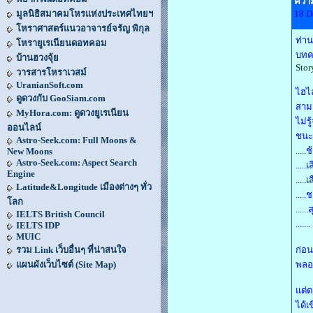
ความ
มูลนิธิสมาคมโหรแห่งประเทศไทยฯ
18 D
โหราศาสตร์แนวอาจารย์จรัญ พิกุล
ท่าน
โหรายูเรเนียนดอทคอม
บทคว
บ้านฮวงจุ้ย
Stor
วารสารโหราเวสม์
UranianSoft.com
ไฮไล
ดูดวงกับ GooSiam.com
สามา
MyHora.com: ดูดวงยูเรเนียน
ไม่ร
ออนไลน์
ชนะก
Astro-Seek.com: Full Moons &
....
New Moons
Astro-Seek.com: Aspect Search
....
Engine
....
Latitude&Longitude เมืองต่างๆ ทั่ว
....
โลก
....
IELTS British Council
......
IELTS IDP
MUIC
รวม Link เว็บอื่นๆ ที่น่าสนใจ
ก่อน
แผนผังเว็บไซต์ (Site Map)
พลอย
แต่ต
ได้เ