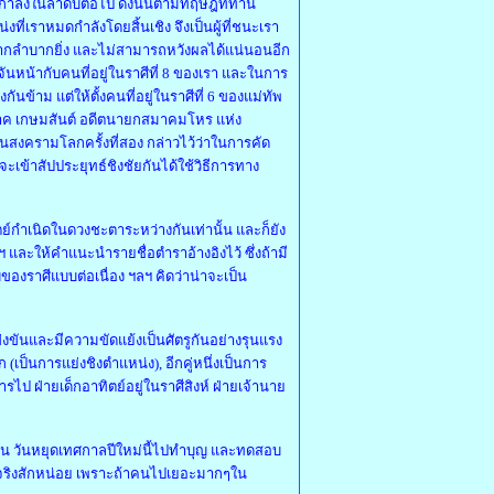
ำลังในลำดับต่อไป ดังนั้นตามทฤษฎีที่ท่าน
งที่เราหมดกำลังโดยสิ้นเชิง จึงเป็นผู้ที่ชนะเรา
ยากลำบากยิ่ง และไม่สามารถหวังผลได้แน่นอนอีก
ะจันหน้ากับคนที่อยู่ในราศีที่ 8 ของเรา และในการ
กันข้าม แต่ให้ตั้งคนที่อยู่ในราศีที่ 6 ของแม่ทัพ
โสภาค เกษมสันต์ อดีตนายกสมาคมโหร แห่ง
สงครามโลกครั้งที่สอง กล่าวไว้ว่าในการคัด
ะเข้าสัปประยุทธ์ชิงชัยกันได้ใช้วิธีการทาง
ย์กำเนิดในดวงชะตาระหว่างกันเท่านั้น และก็ยัง
 และให้คำแนะนำรายชื่อตำราอ้างอิงไว้ ซึ่งถ้ามี
ของราศีแบบต่อเนื่อง ฯลฯ คิดว่าน่าจะเป็น
ข่งขันและมีความขัดแย้งเป็นศัตรูกันอย่างรุนแรง
ก (เป็นการแย่งชิงตำแหน่ง), อีกคู่หนึ่งเป็นการ
ป ฝ่ายเด็กอาทิตย์อยู่ในราศีสิงห์ ฝ่ายเจ้านาย
้น วันหยุดเทศกาลปีใหม่นี้ไปทำบุญ และทดสอบ
นจริงสักหน่อย เพราะถ้าคนไปเยอะมากๆใน