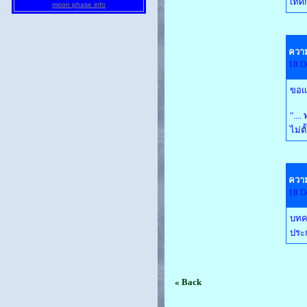
เทศก
moon phase info
ความ
18 D
ขอแก
"...
ไม่ต
ความ
18 D
บทคว
ประก
« Back