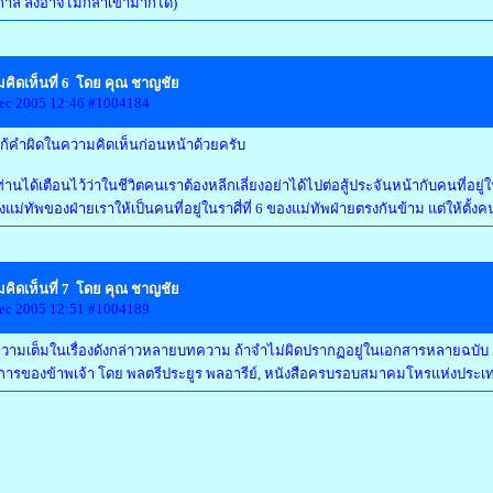
าล ลิงอาจไม่กล้าเข้ามาก็ได้)
คิดเห็นที่ 6 โดย คุณ ชาญชัย
ec 2005 12:46 #1004184
้คำผิดในความคิดเห็นก่อนหน้าด้วยครับ
. ท่านได้เตือนไว้ว่าในชีวิตคนเราต้องหลีกเลี่ยงอย่าได้ไปต่อสู้ประจันหน้ากับคนที่อย
ั้งแม่ทัพของฝ่ายเราให้เป็นคนที่อยู่ในราศี่ที่ 6 ของแม่ทัพฝ่ายตรงกันข้าม แต่ให้ตั้งค
คิดเห็นที่ 7 โดย คุณ ชาญชัย
ec 2005 12:51 #1004189
ามเต็มในเรื่องดังกล่าวหลายบทความ ถ้าจำไม่ผิดปรากฏอยู่ในเอกสารหลายฉบับ เช
ารของข้าพเจ้า โดย พลตรีประยูร พลอารีย์, หนังสือครบรอบสมาคมโหรแห่งประเทศ