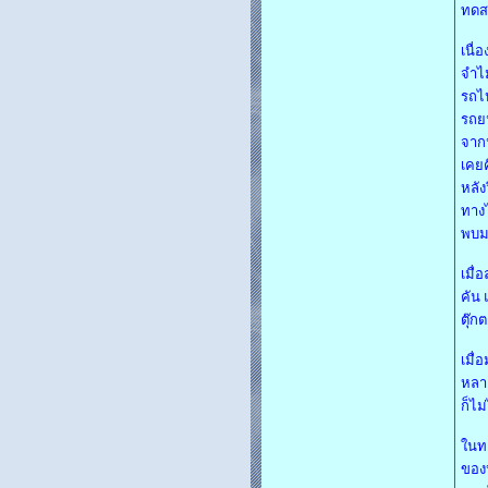
ทดสอ
เนื่
จำไม
รถไป
รถยน
จากป
เคยค
หลัง
ทางไ
พบม
เมื่
คัน 
ตุ๊ก
เมื่
หลาย
ก็ไม
ในทา
ของห