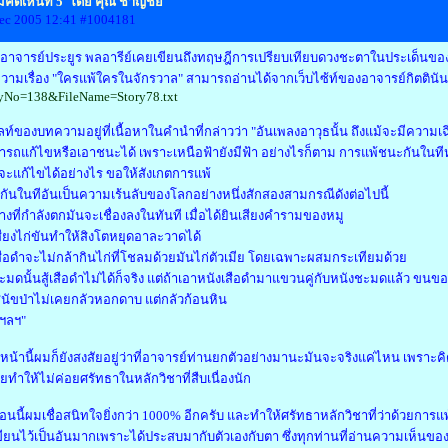
คิดเห็นที่ 5 โดย คุณ ชาญชัย
ec 2005 12:41 #1004181
อาจารย์ประยูร พลอารีย์เคยเขียนถึงทฤษฎีการเปรียบเทียบดวงชะตาในประเด็นของเรือน
ามเรื่อง "ใครแพ้ใครในจักรวาล" สามารถอ่านได้จากเว็บไซ้ท์ของอาจารย์กิตตินัน
yNo=138&FileName=Story78.txt
ท์ของบทความอยู่ที่เนื้อหาในคำนำที่กล่าวว่า "อันเพลงอาวุธนั้น ถึงแม้จะมีความเฉ
รถแก้ไขหรือเอาชนะได้ เพราะเหนือฟ้ายังมีฟ้า อย่างไรก็ตาม การแพ้ชนะกันในที
ู้จะแก้ไขได้อย่างไร ขอให้สังเกตการแพ้
ันในทีอันเป็นความเร้นลับของโลกอย่างหนึ่งสักสองสามกรณีดังต่อไปนี้
.ช้างที่กำลังตกมันจะเชื่องลงในทันที เมื่อได้ยินเสียงคำรามของหมู
.เสียงไก่ขันทำให้สิงโตหยุดอาละวาดได้
.เสือดำจะไม่กล้ากินไก่ที่โชลมด้วยมันไก่ตัวเมีย โดยเฉพาะผสมกระเทียมด้วย
.ชะมดนั้นสู้เสือดำไม่ได้ก็จริง แต่ถ้าเอาหนังเสือดำมาแขวนคู่กับหนังชะมดแล้ว ขน
..สุนัขป่าไม่เคยกลัวหอกดาบ แต่กลัวก้อนหิน
. ฯลฯ"
หน้านี้ผมก็ยังสงสัยอยู่ว่าที่อาจารย์ท่านยกตัวอย่างมานะมันจะจริงแค่ไหน เพราะค
ทำให้ไม่ค่อยศรัทธาในหลักวิชาที่สืบเนื่องนัก
อนนี้ผมเชื่อสนิทใจยิ่งกว่า 1000% อีกครับ และทำให้ศรัทธาหลักวิชาที่ว่าด้วยก
ขียนไว้เป็นอันมากเพราะได้ประสบมากับตัวเองกับตา ซึ่งทุกท่านที่อ่านความเห็นขอ