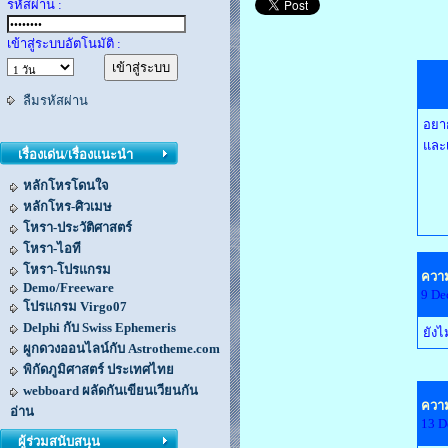
รหัสผ่าน :
เข้าสู่ระบบอัตโนมัติ :
ลืมรหัสผ่าน
อยาก
และเ
เรื่องเด่น/เรื่องแนะนำ
หลักโหรโดนใจ
หลักโหร-ศิวเมษ
โหรา-ประวัติศาสตร์
โหรา-ไอที
โหรา-โปรแกรม
ความ
Demo/Freeware
9 De
โปรแกรม Virgo07
Delphi กับ Swiss Ephemeris
ยังไ
ผูกดวงออนไลน์กับ Astrotheme.com
พิกัดภูมิศาสตร์ ประเทศไทย
webboard ผลัดกันเขียนเวียนกัน
ความ
อ่าน
13 D
ผู้ร่วมสนับสนุน