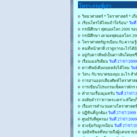
โหรา-กระทู้เก่า
วิทยาศาสตร์ * โหราศาสตร์ * เกี
เรียนโหรได้ไหมถ้าใจร้อน?
วันที
กรณีศึกษา ฟุตบอลโลก 2006 รอบส
กรณีศึกษา เดาผลฟุตบอลโลก 2006 
โหราศาสตร์ยูเรเนียน กับ ความ
คนที่หน้าตาดี เราดูจากอะไรได้บ
อยู่กับดาวทิพย์เป็นดาวสันโดษหร
เรือนเมอริเดียน
วันที่ 27/07/20
ดาวทิพย์เดินถอยหลังได้ไหม
วัน
วังกะ กับ ขนาดของมุม อะไร สำค
การอ่านออกเสียงศัพท์โหราศาส
การเขียนโปรแกรมเช็คดาวพักร เ
คำถามเรื่องมุมครับ
วันที่ 27/07
สงสัยคำว่า"ดาวพระเคราะห์ใดๆ
เรื่องการคำนวณทางโหราศาสตร
ปฏิทินที่ถูกต้อง
วันที่ 27/07/200
ศูนย์รังสีคู่ครอง
วันที่ 27/07/20
ฮวงจุ้ยกับยูเรเนียน
วันที่ 27/07
จุดอิทธิพลที่หมายถืงผู้แทนขายป