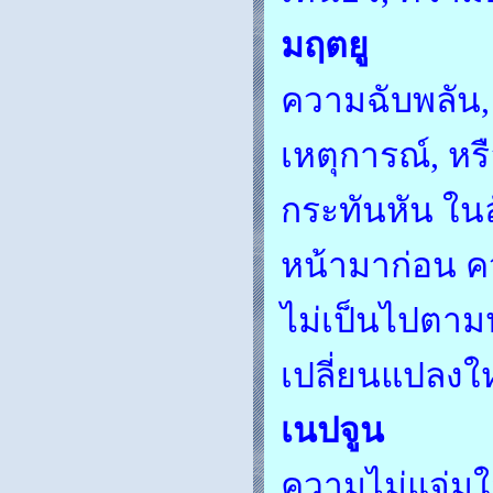
มฤตยู
ความฉับพลัน,
เหตุการณ์, หร
กระทันหัน ใน
หน้ามาก่อน ค
ไม่เป็นไปตามป
เปลี่ยนแปลงใ
เนปจูน
ความไม่แจ่มใ