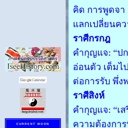
คิด การพูดจา
แลกเปลี่ยนคว
ราศีกรกฎ
คำกุญแจ: “ปก
อ่อนตัว เต็มไ
ต่อการรับ พึ่
ราศีสิงห์
คำกุญแจ: “เสร
ความต้องการที
CURRENT MOON