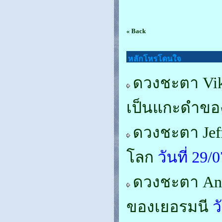
« Back
หลักโหรโดนใจ
ดวงชะตา Vikt
เป็นแกะดำขอ
ดวงชะตา Jeff
โลก
วันที่ 29
ดวงชะตา Ang
ของเยอรมนี
ว