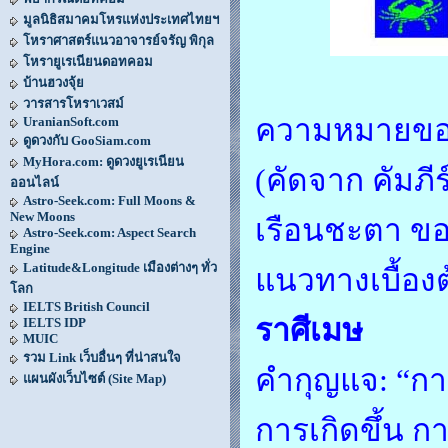
มูลนิธิสมาคมโหรแห่งประเทศไทยฯ
โหราศาสตร์แนวอาจารย์จรัญ พิกุล
โหรายูเรเนียนดอทคอม
บ้านฮวงจุ้ย
วารสารโหราเวสม์
ความหมายของ
UranianSoft.com
ดูดวงกับ GooSiam.com
MyHora.com: ดูดวงยูเรเนียน
(คัดจาก คัมภี
ออนไลน์
Astro-Seek.com: Full Moons &
New Moons
เรือนชะตา ของ
Astro-Seek.com: Aspect Search
Engine
Latitude&Longitude เมืองต่างๆ ทั่ว
แนวทางเบื้องต
โลก
IELTS British Council
ราศีเมษ
IELTS IDP
MUIC
รวม Link เว็บอื่นๆ ที่น่าสนใจ
คำกุญแจ: “กา
แผนผังเว็บไซต์ (Site Map)
การเกิดขึ้น กา