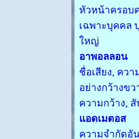
หัวหน้าครอบครั
เฉพาะบุคคล บุค
ใหญ่
อาพอลลอน
ชื่อเสียง, คว
อย่างกว้างข
ความกว้าง, สั
แอดเมตอส
ความจำกัดอั