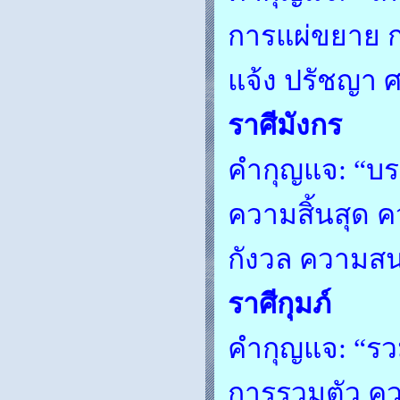
การแผ่ขยาย ก
แจ้ง ปรัชญา
ราศีมังกร
คำกุญแจ: “บรร
ความสิ้นสุด ค
กังวล ความสน
ราศีกุมภ์
คำกุญแจ: “รว
การรวมตัว คว