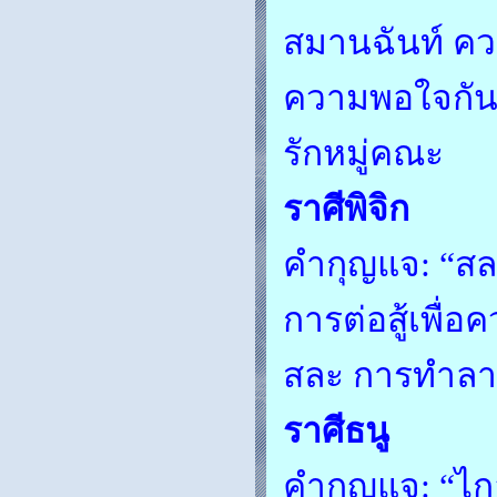
สมานฉันท์ คว
ความพอใจกัน 
รักหมู่คณะ
ราศีพิจิก
คำกุญแจ: “สล
การต่อสู้เพื
สละ การทำลาย
ราศีธนู
คำกุญแจ: “ไก