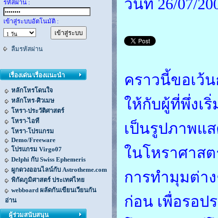
วันที่ 26/07/2
รหัสผ่าน :
เข้าสู่ระบบอัตโนมัติ :
ลืมรหัสผ่าน
เรื่องเด่น/เรื่องแนะนำ
คราวนี้ขอเว้น
หลักโหรโดนใจ
ให้กับผู้ที่พ
หลักโหร-ศิวเมษ
โหรา-ประวัติศาสตร์
โหรา-ไอที
เป็นรูปภาพแสดง
โหรา-โปรแกรม
Demo/Freeware
ในโหราศาสตร์ย
โปรแกรม Virgo07
Delphi กับ Swiss Ephemeris
ผูกดวงออนไลน์กับ Astrotheme.com
การทำมุมต่างๆ
พิกัดภูมิศาสตร์ ประเทศไทย
webboard ผลัดกันเขียนเวียนกัน
ก่อน เพื่อรอป
อ่าน
ผู้ร่วมสนับสนุน