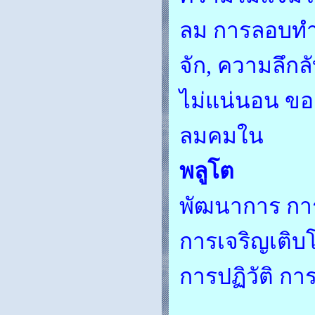
ลม การลอบทำร
จัก, ความลึกล
ไม่แน่นอน ขอ
ลมคมใน
พลูโต
พัฒนาการ การเ
การเจริญเติ
การปฏิวัติ กา