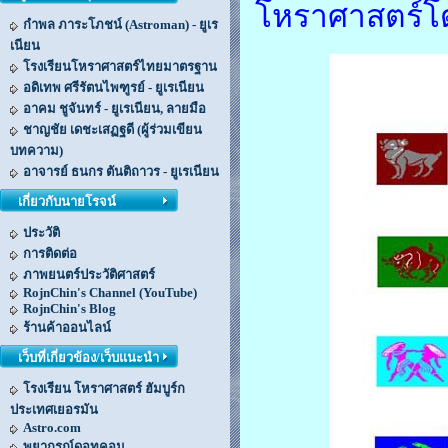
โหราศาสตร์โ
กำพล ภาระโภชน์ (Astroman) - ยูเร
เนียน
โรงเรียนโหราศาสตร์ไทยมาตรฐาน
อดิเทพ ศรีรัตนไพฑูรย์ - ยูเรเนียน
อาคม ชูจันทร์ - ยูเรเนียน, ลายมือ
ชาญชัย เดชะเสฏฐดี (ผู้ร่วมเขียน
บทความ)
อาจารย์ ธนกร ตันติถาวร - ยูเรเนียน
เกี่ยวกับนายโรจน์
ประวัติ
การติดต่อ
ภาพยนตร์ประวัติศาสตร์
RojnChin's Channel (YouTube)
RojnChin's Blog
ร้านค้าออนไลน์
เว็บที่เกี่ยวข้อง/เว็บแนะนำ
โรงเรียน โหราศาสตร์ ฮัมบูร์ก
ประเทศเยอรมัน
Astro.com
พยากรณ์ดอทคอม