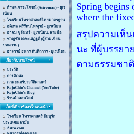
Spring begins 
กำพล ภาระโภชน์ (Astroman) - ยูเร
เนียน
where the fixed
โรงเรียนโหราศาสตร์ไทยมาตรฐาน
อดิเทพ ศรีรัตนไพฑูรย์ - ยูเรเนียน
สรุปความเห็น
อาคม ชูจันทร์ - ยูเรเนียน, ลายมือ
ชาญชัย เดชะเสฏฐดี (ผู้ร่วมเขียน
บทความ)
นะ ที่ผู้บรร
อาจารย์ ธนกร ตันติถาวร - ยูเรเนียน
เกี่ยวกับนายโรจน์
ตามธรรมชาต
ประวัติ
การติดต่อ
ภาพยนตร์ประวัติศาสตร์
RojnChin's Channel (YouTube)
RojnChin's Blog
ร้านค้าออนไลน์
เว็บที่เกี่ยวข้อง/เว็บแนะนำ
โรงเรียน โหราศาสตร์ ฮัมบูร์ก
ประเทศเยอรมัน
Astro.com
พยากรณ์ดอทคอม