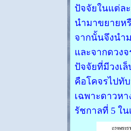
ปัจจัยในแต่ละ
นำมาขยายหรือ
จากนั้นจึงน
และจากดวงจรท
ปัจจัยที่มีวงเ
คือโคจรไปทับ
เฉพาะดาวหางฮ
รัชกาลที่ 5 ใ