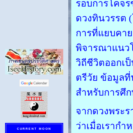
รอบการโคจรขอ
ดวงทินวรรต (โซ
การที่แยบคายว
พิจารณาแนวโน
วิถีชีวิตออกเ
ตรีวัย ข้อมูล
สำหรับการศึก
จากดวงพระรา
ว่าเมื่อเรากำ
CURRENT MOON