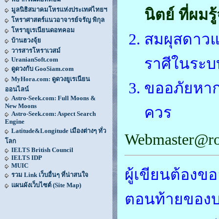
มูลนิธิสมาคมโหรแห่งประเทศไทยฯ
นิตย์ ที่ผมรู
โหราศาสตร์แนวอาจารย์จรัญ พิกุล
โหรายูเรเนียนดอทคอม
สมผุสดาวแ
บ้านฮวงจุ้ย
วารสารโหราเวสม์
ราศีในระบ
UranianSoft.com
ดูดวงกับ GooSiam.com
MyHora.com: ดูดวงยูเรเนียน
ขออภัยหากข
ออนไลน์
Astro-Seek.com: Full Moons &
New Moons
ควร
Astro-Seek.com: Aspect Search
Engine
Latitude&Longitude เมืองต่างๆ ทั่ว
Webmaster@ro
โลก
IELTS British Council
IELTS IDP
MUIC
ผู้เขียนต้อ
รวม Link เว็บอื่นๆ ที่น่าสนใจ
แผนผังเว็บไซต์ (Site Map)
ตอนท้ายของบท