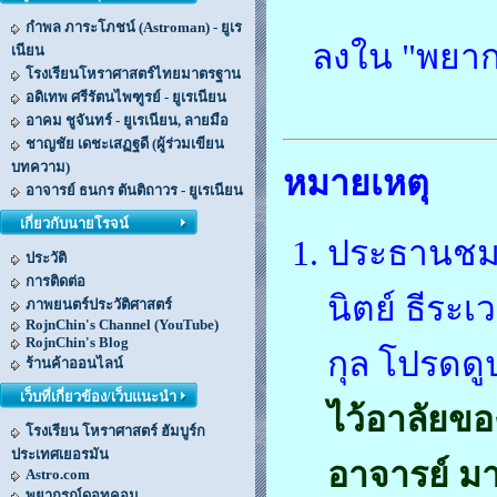
กำพล ภาระโภชน์ (Astroman) - ยูเร
ลงใน "พยากร
เนียน
โรงเรียนโหราศาสตร์ไทยมาตรฐาน
อดิเทพ ศรีรัตนไพฑูรย์ - ยูเรเนียน
อาคม ชูจันทร์ - ยูเรเนียน, ลายมือ
ชาญชัย เดชะเสฏฐดี (ผู้ร่วมเขียน
บทความ)
หมายเหตุ
อาจารย์ ธนกร ตันติถาวร - ยูเรเนียน
เกี่ยวกับนายโรจน์
ประธานชมรม
ประวัติ
การติดต่อ
นิตย์ ธีระเ
ภาพยนตร์ประวัติศาสตร์
RojnChin's Channel (YouTube)
RojnChin's Blog
กุล โปรดดู
ร้านค้าออนไลน์
เว็บที่เกี่ยวข้อง/เว็บแนะนำ
ไว้อาลัยข
โรงเรียน โหราศาสตร์ ฮัมบูร์ก
ประเทศเยอรมัน
อาจารย์ มา
Astro.com
พยากรณ์ดอทคอม