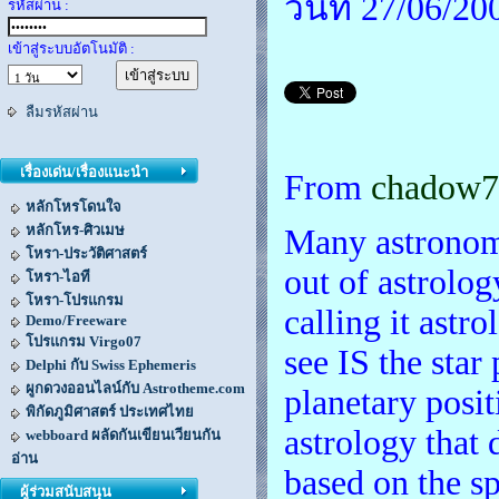
วันที่ 27/06/2
รหัสผ่าน :
เข้าสู่ระบบอัตโนมัติ :
ลืมรหัสผ่าน
เรื่องเด่น/เรื่องแนะนำ
From
chadow7
หลักโหรโดนใจ
หลักโหร-ศิวเมษ
Many astronome
โหรา-ประวัติศาสตร์
out of astrolo
โหรา-ไอที
โหรา-โปรแกรม
calling it astro
Demo/Freeware
โปรแกรม Virgo07
see IS the star
Delphi กับ Swiss Ephemeris
ผูกดวงออนไลน์กับ Astrotheme.com
planetary posit
พิกัดภูมิศาสตร์ ประเทศไทย
astrology that 
webboard ผลัดกันเขียนเวียนกัน
อ่าน
based on the sp
ผู้ร่วมสนับสนุน