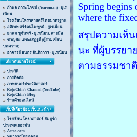
Spring begins 
กำพล ภาระโภชน์ (Astroman) - ยูเร
เนียน
where the fixed
โรงเรียนโหราศาสตร์ไทยมาตรฐาน
อดิเทพ ศรีรัตนไพฑูรย์ - ยูเรเนียน
สรุปความเห็น
อาคม ชูจันทร์ - ยูเรเนียน, ลายมือ
ชาญชัย เดชะเสฏฐดี (ผู้ร่วมเขียน
บทความ)
นะ ที่ผู้บรร
อาจารย์ ธนกร ตันติถาวร - ยูเรเนียน
เกี่ยวกับนายโรจน์
ตามธรรมชาต
ประวัติ
การติดต่อ
ภาพยนตร์ประวัติศาสตร์
RojnChin's Channel (YouTube)
RojnChin's Blog
ร้านค้าออนไลน์
เว็บที่เกี่ยวข้อง/เว็บแนะนำ
โรงเรียน โหราศาสตร์ ฮัมบูร์ก
ประเทศเยอรมัน
Astro.com
พยากรณ์ดอทคอม